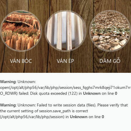
VÁN BÓC
VÁN ÉP
DĂM GỖ
Warning
: Unknown:
open(/opt/alt/php56/var/lib/php/session/sess_fqghs7mrk8qeji71okum7rr
O_RDWR) failed: Disk quota exceeded (122) in
Unknown
on line
0
Warning
: Unknown: Failed to write session data (files). Please verify that
the current setting of session.save_path is correct
(/opt/alt/php56/var/lib/php/session) in
Unknown
on line
0