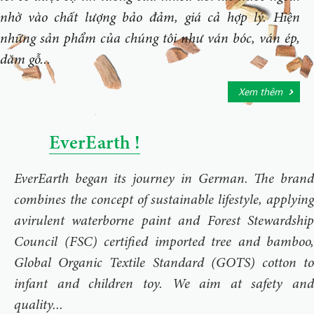
nhờ vào chất lượng bảo đảm, giá cả hợp lý. Hiện
những sản phẩm của chúng tôi như ván bóc, ván ép,
dăm gỗ...
Xem thêm
EverEarth !
EverEarth began its journey in German. The brand
combines the concept of sustainable lifestyle, applying
avirulent waterborne paint and Forest Stewardship
Council (FSC) certified imported tree and bamboo,
Global Organic Textile Standard (GOTS) cotton to
infant and children toy. We aim at safety and
quality...