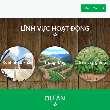
Xem thêm
LĨNH VỰC HOẠT ĐỘNG
Xuất nhập khẩu
Trồng rừng
Bán cây giống
gỗ
DỰ ÁN