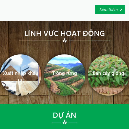
Xem thêm
LĨNH VỰC HOẠT ĐỘNG
Xuất nhập khẩu
Trồng rừng
Bán cây giống
gỗ
DỰ ÁN