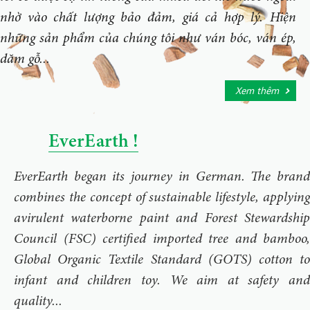
nhờ vào chất lượng bảo đảm, giá cả hợp lý. Hiện
những sản phẩm của chúng tôi như ván bóc, ván ép,
dăm gỗ...
Xem thêm
EverEarth !
EverEarth began its journey in German. The brand
combines the concept of sustainable lifestyle, applying
avirulent waterborne paint and Forest Stewardship
Council (FSC) certified imported tree and bamboo,
Global Organic Textile Standard (GOTS) cotton to
infant and children toy. We aim at safety and
quality...