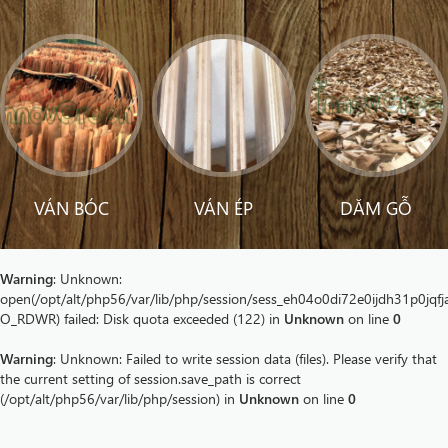
VÁN BÓC
VÁN ÉP
DĂM GỖ
Warning
: Unknown:
open(/opt/alt/php56/var/lib/php/session/sess_eh04o0di72e0ijdh31p0jqfj
O_RDWR) failed: Disk quota exceeded (122) in
Unknown
on line
0
Warning
: Unknown: Failed to write session data (files). Please verify that
the current setting of session.save_path is correct
(/opt/alt/php56/var/lib/php/session) in
Unknown
on line
0