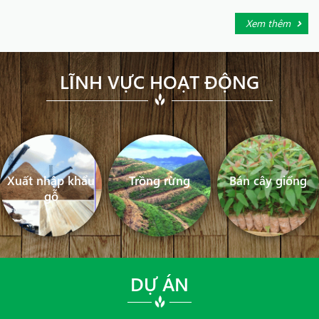
Xem thêm
LĨNH VỰC HOẠT ĐỘNG
Xuất nhập khẩu
Trồng rừng
Bán cây giống
gỗ
DỰ ÁN