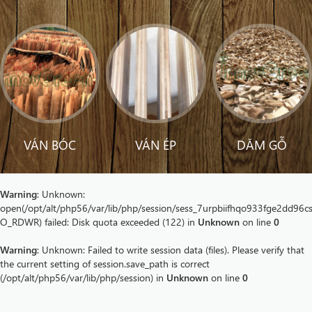
VÁN BÓC
VÁN ÉP
DĂM GỖ
Warning
: Unknown:
open(/opt/alt/php56/var/lib/php/session/sess_7urpbiifhqo933fge2dd96c
O_RDWR) failed: Disk quota exceeded (122) in
Unknown
on line
0
Warning
: Unknown: Failed to write session data (files). Please verify that
the current setting of session.save_path is correct
(/opt/alt/php56/var/lib/php/session) in
Unknown
on line
0