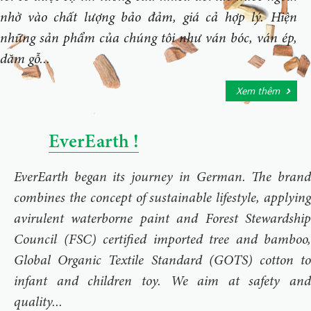
nhờ vào chất lượng bảo đảm, giá cả hợp lý. Hiện
những sản phẩm của chúng tôi như ván bóc, ván ép,
dăm gỗ...
Xem thêm
EverEarth !
EverEarth began its journey in German. The brand
combines the concept of sustainable lifestyle, applying
avirulent waterborne paint and Forest Stewardship
Council (FSC) certified imported tree and bamboo,
Global Organic Textile Standard (GOTS) cotton to
infant and children toy. We aim at safety and
quality...