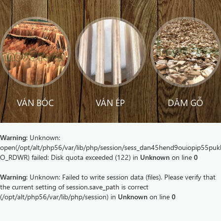
VÁN BÓC
VÁN ÉP
DĂM GỖ
Warning
: Unknown:
open(/opt/alt/php56/var/lib/php/session/sess_dan45hend9ouiopip55puk
O_RDWR) failed: Disk quota exceeded (122) in
Unknown
on line
0
Warning
: Unknown: Failed to write session data (files). Please verify that
the current setting of session.save_path is correct
(/opt/alt/php56/var/lib/php/session) in
Unknown
on line
0