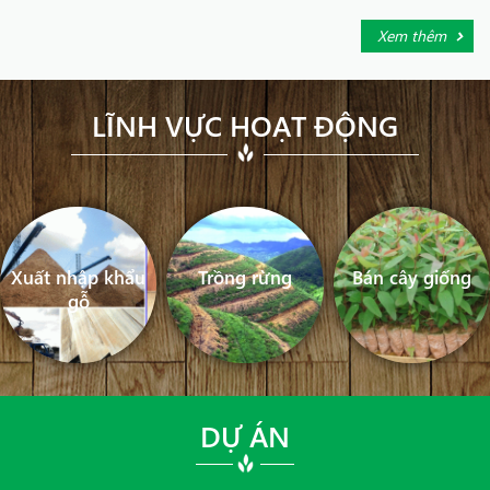
Xem thêm
LĨNH VỰC HOẠT ĐỘNG
Xuất nhập khẩu
Trồng rừng
Bán cây giống
gỗ
DỰ ÁN