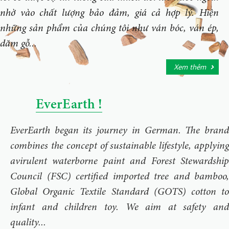
nhờ vào chất lượng bảo đảm, giá cả hợp lý. Hiện
những sản phẩm của chúng tôi như ván bóc, ván ép,
dăm gỗ...
Xem thêm
EverEarth !
EverEarth began its journey in German. The brand
combines the concept of sustainable lifestyle, applying
avirulent waterborne paint and Forest Stewardship
Council (FSC) certified imported tree and bamboo,
Global Organic Textile Standard (GOTS) cotton to
infant and children toy. We aim at safety and
quality...