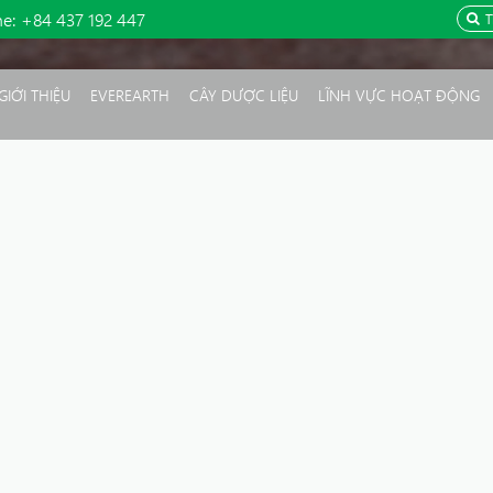
ne:
+84 437 192 447
GIỚI THIỆU
EVEREARTH
CÂY DƯỢC LIỆU
LĨNH VỰC HOẠT ĐỘNG