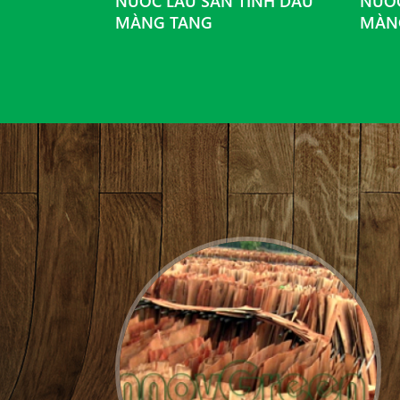
MỘT THÀNH
NƯỚC LAU SÀN TINH DẦU
NƯỚC
N LẠNG...
MÀNG TANG
MÀN
: 14104300056
tỉnh Lạng Sơn