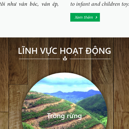
ôi như ván bóc, ván ép,
to infant and children toy
Xem thêm
LĨNH VỰC HOẠT ĐỘNG
Trồng rừng