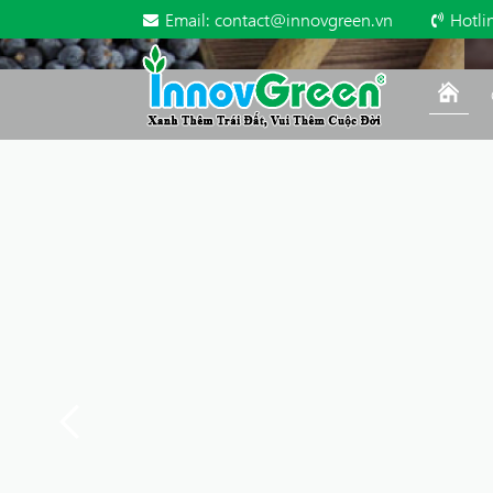
Email:
contact@innovgreen.vn
Hotli