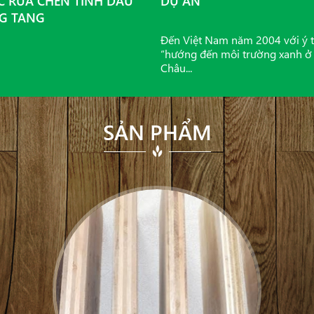
 RỬA CHÉN TINH DẦU
DỰ ÁN
G TANG
Đến Việt Nam năm 2004 với ý 
“hướng đến môi trường xanh ở
Châu...
SẢN PHẨM