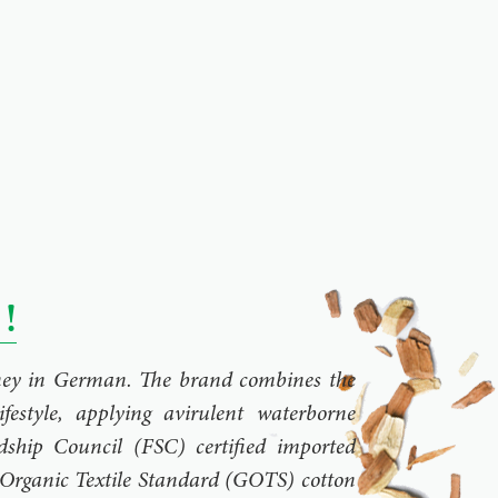
!
rney in German. The brand combines the
ifestyle, applying avirulent waterborne
dship Council (FSC) certified imported
Organic Textile Standard (GOTS) cotton