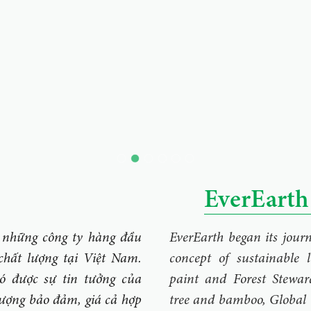
EverEarth 
những công ty hàng đầu
EverEarth began its jou
chất lượng tại Việt Nam.
concept of sustainable l
 được sự tin tưởng của
paint and Forest Stewar
lượng bảo đảm, giá cả hợp
tree and bamboo, Global 