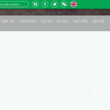
HỢP TÁC
SẢN PHẨM
DỰ ÁN
TIN TỨC
THƯ VIỆN
LIÊN HỆ