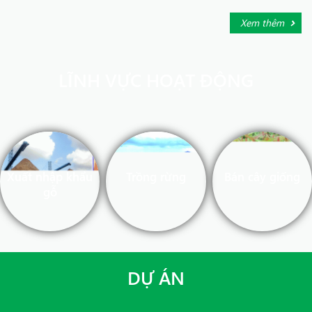
Xem thêm
LĨNH VỰC HOẠT ĐỘNG
Xuất nhập khẩu
Trồng rừng
Bán cây giống
gỗ
DỰ ÁN