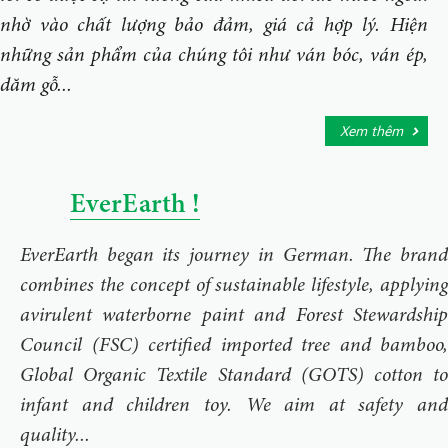
nhờ vào chất lượng bảo đảm, giá cả hợp lý. Hiện
những sản phẩm của chúng tôi như ván bóc, ván ép,
dăm gỗ...
Xem thêm
EverEarth !
EverEarth began its journey in German. The brand
combines the concept of sustainable lifestyle, applying
avirulent waterborne paint and Forest Stewardship
Council (FSC) certified imported tree and bamboo,
Global Organic Textile Standard (GOTS) cotton to
infant and children toy. We aim at safety and
quality...