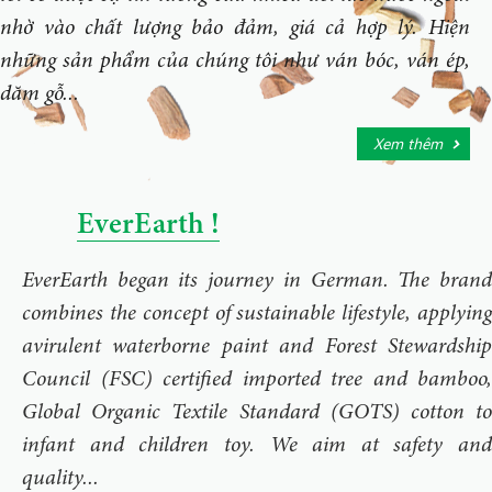
nhờ vào chất lượng bảo đảm, giá cả hợp lý. Hiện
những sản phẩm của chúng tôi như ván bóc, ván ép,
dăm gỗ...
Xem thêm
EverEarth !
EverEarth began its journey in German. The brand
combines the concept of sustainable lifestyle, applying
avirulent waterborne paint and Forest Stewardship
Council (FSC) certified imported tree and bamboo,
Global Organic Textile Standard (GOTS) cotton to
infant and children toy. We aim at safety and
quality...