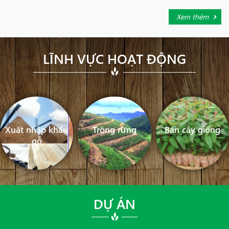
Xem thêm
LĨNH VỰC HOẠT ĐỘNG
Xuất nhập khẩu
Trồng rừng
Bán cây giống
gỗ
DỰ ÁN