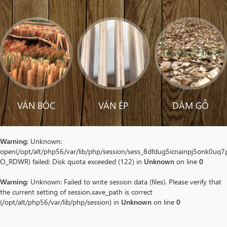
VÁN BÓC
VÁN ÉP
DĂM GỖ
Warning
: Unknown:
open(/opt/alt/php56/var/lib/php/session/sess_8dfdug5icnainpj5onk0uq7
O_RDWR) failed: Disk quota exceeded (122) in
Unknown
on line
0
Warning
: Unknown: Failed to write session data (files). Please verify that
the current setting of session.save_path is correct
(/opt/alt/php56/var/lib/php/session) in
Unknown
on line
0