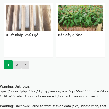
huyện Chi Lăng tỉnh Lạng
Sơn; xã Quảng Sơn, Quảng
Thành huyện Hải Hà tỉnh
Quảng...
Xuất nhập khẩu gỗ:.
Bán cây giống
1
2
Warning
: Unknown:
open(/opt/alt/php56/var/lib/php/session/sess_5ggt66m0689tm3sru5bo
O_RDWR) failed: Disk quota exceeded (122) in
Unknown
on line
0
Warning
: Unknown: Failed to write session data (files). Please verify that