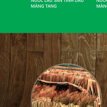
MỘT THÀNH
NƯỚC LAU SÀN TINH DẦU
NƯỚC
N LẠNG...
MÀNG TANG
MÀN
: 14104300056
tỉnh Lạng Sơn