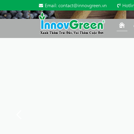
Email:
contact@innovgreen.vn
Hotli