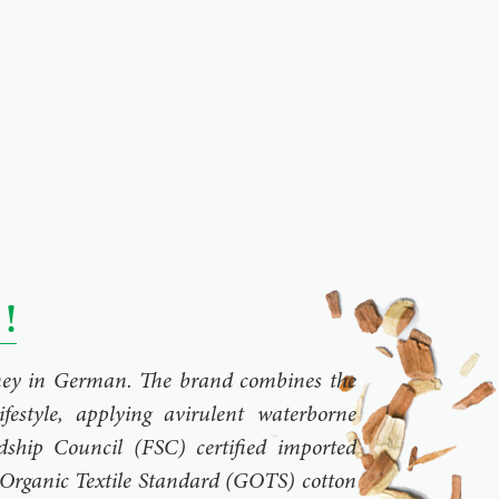
!
rney in German. The brand combines the
ifestyle, applying avirulent waterborne
dship Council (FSC) certified imported
Organic Textile Standard (GOTS) cotton