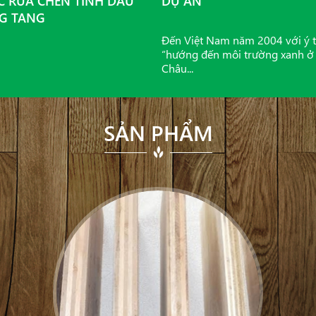
 RỬA CHÉN TINH DẦU
DỰ ÁN
G TANG
Đến Việt Nam năm 2004 với ý 
“hướng đến môi trường xanh ở
Châu...
SẢN PHẨM