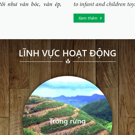
ôi như ván bóc, ván ép,
to infant and children toy
Xem thêm
LĨNH VỰC HOẠT ĐỘNG
Trồng rừng