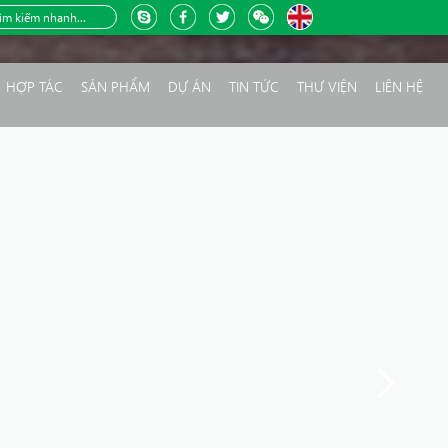
HỢP TÁC
SẢN PHẨM
DỰ ÁN
TIN TỨC
THƯ VIỆN
LIÊN HỆ