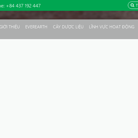
ne:
+84 437 192 447
GIỚI THIỆU
EVEREARTH
CÂY DƯỢC LIỆU
LĨNH VỰC HOẠT ĐỘNG