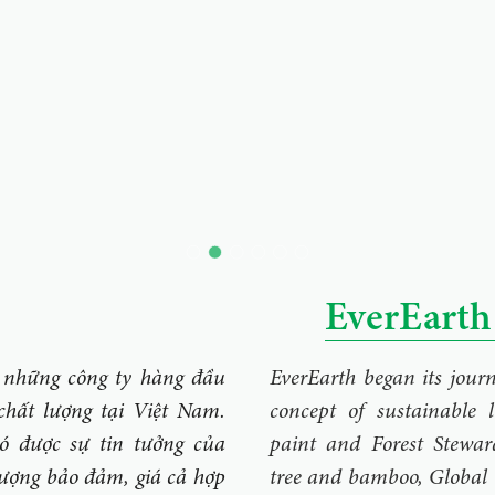
EverEarth 
những công ty hàng đầu
EverEarth began its jou
chất lượng tại Việt Nam.
concept of sustainable l
 được sự tin tưởng của
paint and Forest Stewar
lượng bảo đảm, giá cả hợp
tree and bamboo, Global 