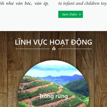
ôi như ván bóc, ván ép,
to infant and children toy
Xem thêm
LĨNH VỰC HOẠT ĐỘNG
Trồng rừng