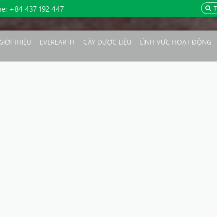
ne:
+84 437 192 447
GIỚI THIỆU
EVEREARTH
CÂY DƯỢC LIỆU
LĨNH VỰC HOẠT ĐỘNG