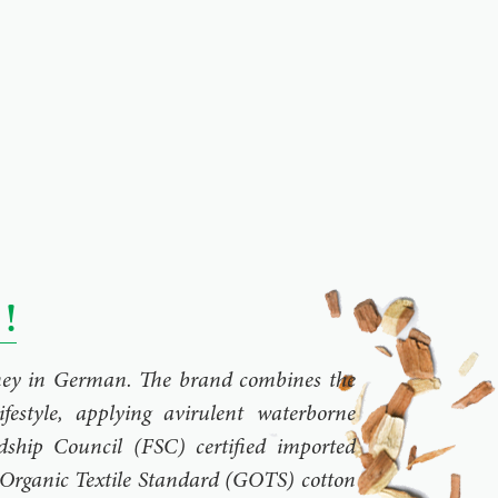
!
rney in German. The brand combines the
ifestyle, applying avirulent waterborne
dship Council (FSC) certified imported
Organic Textile Standard (GOTS) cotton