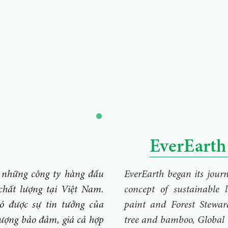
EverEarth 
những công ty hàng đầu
EverEarth began its jou
chất lượng tại Việt Nam.
concept of sustainable l
 được sự tin tưởng của
paint and Forest Stewar
lượng bảo đảm, giá cả hợp
tree and bamboo, Global 