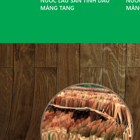
MỘT THÀNH
NƯỚC LAU SÀN TINH DẦU
NƯỚC
N LẠNG...
MÀNG TANG
MÀN
: 14104300056
tỉnh Lạng Sơn