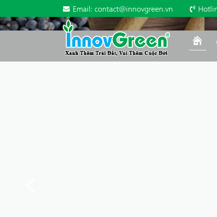
Email:
contact@innovgreen.vn
Hotli