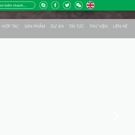
HỢP TÁC
SẢN PHẨM
DỰ ÁN
TIN TỨC
THƯ VIỆN
LIÊN HỆ