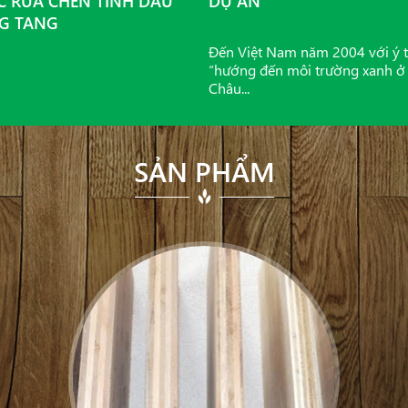
 RỬA CHÉN TINH DẦU
DỰ ÁN
G TANG
Đến Việt Nam năm 2004 với ý 
“hướng đến môi trường xanh ở
Châu...
SẢN PHẨM