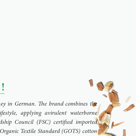
!
rney in German. The brand combines the
ifestyle, applying avirulent waterborne
dship Council (FSC) certified imported
Organic Textile Standard (GOTS) cotton