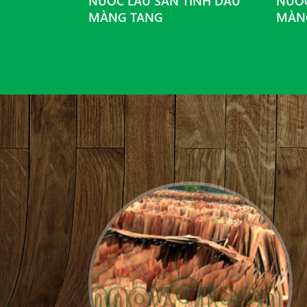
MỘT THÀNH
NƯỚC LAU SÀN TINH DẦU
NƯỚC
N LẠNG...
MÀNG TANG
MÀN
: 14104300056
tỉnh Lạng Sơn