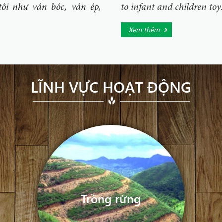
ôi như ván bóc, ván ép,
to infant and children toy
Xem thêm
LĨNH VỰC HOẠT ĐỘNG
Trồng rừng