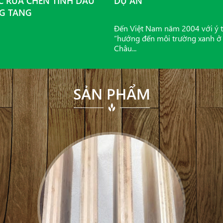
 RỬA CHÉN TINH DẦU
DỰ ÁN
G TANG
Đến Việt Nam năm 2004 với ý 
“hướng đến môi trường xanh ở
Châu...
SẢN PHẨM