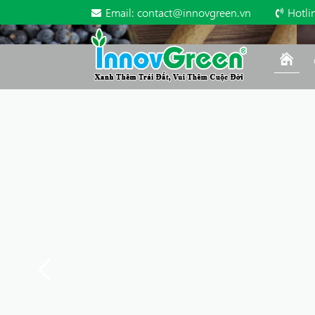
Email:
contact@innovgreen.vn
Hotli