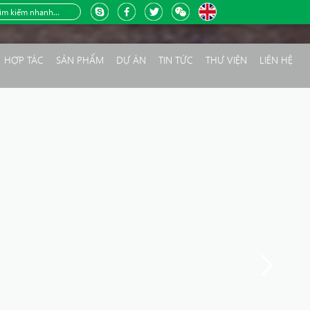
HỢP TÁC
SẢN PHẨM
DỰ ÁN
TIN TỨC
THƯ VIỆN
LIÊN HỆ