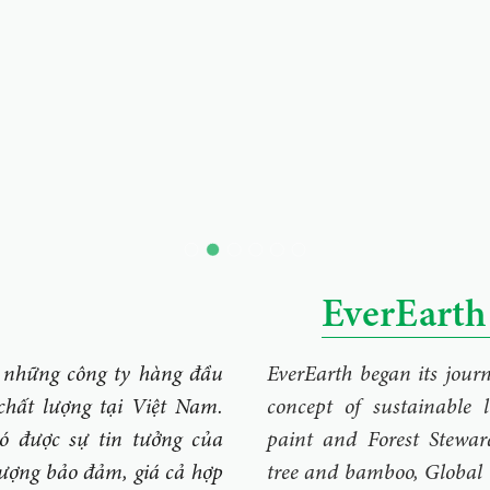
EverEarth 
những công ty hàng đầu
EverEarth began its jou
chất lượng tại Việt Nam.
concept of sustainable l
 được sự tin tưởng của
paint and Forest Stewar
lượng bảo đảm, giá cả hợp
tree and bamboo, Global 