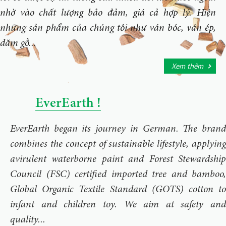
nhờ vào chất lượng bảo đảm, giá cả hợp lý. Hiện
những sản phẩm của chúng tôi như ván bóc, ván ép,
dăm gỗ...
Xem thêm
EverEarth !
EverEarth began its journey in German. The brand
combines the concept of sustainable lifestyle, applying
avirulent waterborne paint and Forest Stewardship
Council (FSC) certified imported tree and bamboo,
Global Organic Textile Standard (GOTS) cotton to
infant and children toy. We aim at safety and
quality...