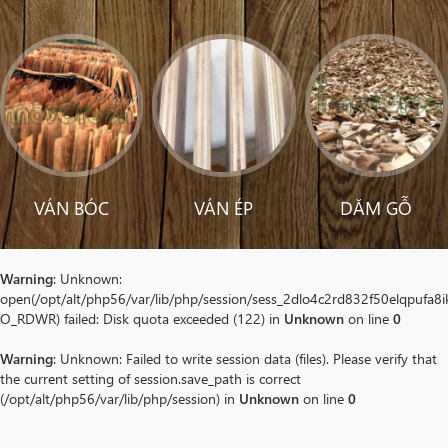
VÁN BÓC
VÁN ÉP
DĂM GỖ
Warning
: Unknown:
open(/opt/alt/php56/var/lib/php/session/sess_2dlo4c2rd832f50elqpufa8i
O_RDWR) failed: Disk quota exceeded (122) in
Unknown
on line
0
Warning
: Unknown: Failed to write session data (files). Please verify that
the current setting of session.save_path is correct
(/opt/alt/php56/var/lib/php/session) in
Unknown
on line
0