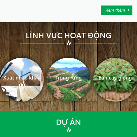
Xem thêm
LĨNH VỰC HOẠT ĐỘNG
Xuất nhập khẩu
Trồng rừng
Bán cây giống
gỗ
DỰ ÁN