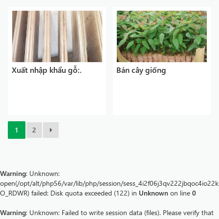
huyện Chi Lăng tỉnh Lạng
Sơn; xã Quảng Sơn, Quảng
Thành huyện Hải Hà tỉnh
Quảng...
Xuất nhập khẩu gỗ:.
Bán cây giống
1
2
Warning
: Unknown:
open(/opt/alt/php56/var/lib/php/session/sess_4i2f06j3qv222jbqoc4io22k
O_RDWR) failed: Disk quota exceeded (122) in
Unknown
on line
0
Warning
: Unknown: Failed to write session data (files). Please verify that