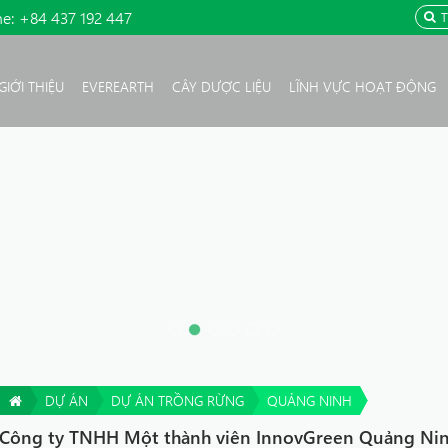
ne:
+84 437 192 447
GIỚI THIỆU
EVEREARTH
CÂY DƯỢC LIỆU
LĨNH VỰC HOẠT ĐỘNG
DỰ ÁN
DỰ ÁN TRỒNG RỪNG
QUẢNG NINH
Công ty TNHH Một thành viên InnovGreen Quảng Ni