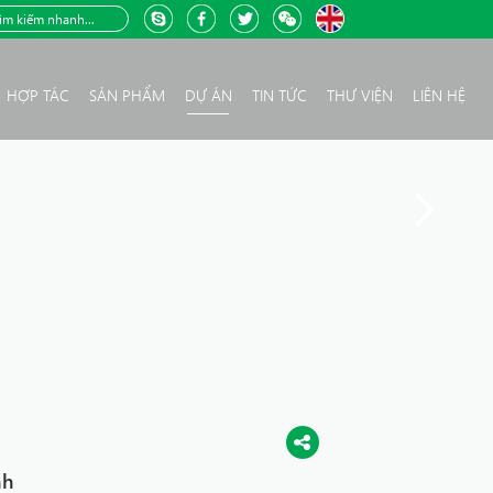
HỢP TÁC
SẢN PHẨM
DỰ ÁN
TIN TỨC
THƯ VIỆN
LIÊN HỆ
nh