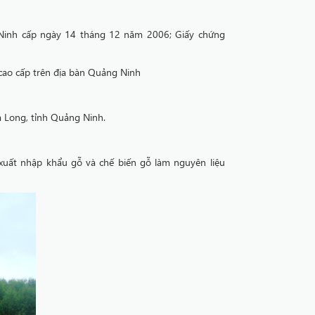
inh cấp ngày 14 tháng 12 năm 2006; Giấy chứng
cao cấp trên địa bàn Quảng Ninh
ạ Long, tỉnh Quảng Ninh.
 xuất nhập khẩu gỗ và chế biến gỗ làm nguyên liệu
CÔNG TY TNHH INNOVGREEN THANH HÓA
CÔNG TY TNHH MỘT THÀNH VIÊN INNOVGREEN QUẢNG NINH