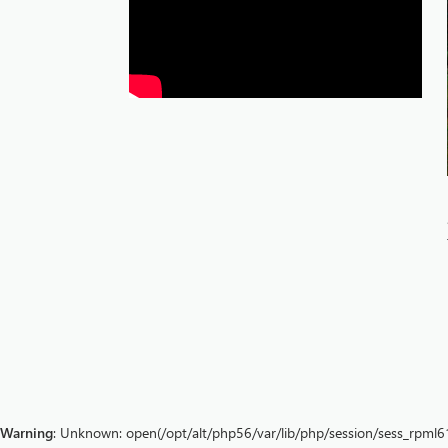
Warning
: Unknown: open(/opt/alt/php56/var/lib/php/session/sess_rpml