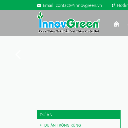
Email:
contact@innovgreen.vn
Hotli
DỰ ÁN
DỰ ÁN TRỒNG RỪNG