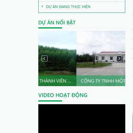
DỰ ÁN ĐANG THỰC HIỆN
DỰ ÁN NỔI BẬT
CÔNG TY TNHH MỘT THÀNH VIÊN INNOVGREEN KON TUM
CÔNG TY TNHH MỘT THÀNH 
VIDEO HOẠT ĐỘNG