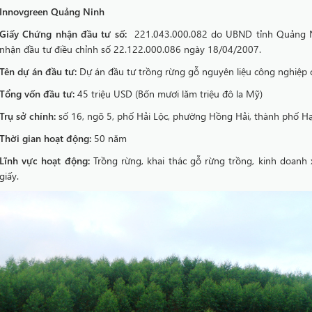
Innovgreen Quảng Ninh
Giấy Chứng nhận đầu tư số:
221.043.000.082 do UBND tỉnh Quảng N
nhận đầu tư điều chỉnh số 22.122.000.086 ngày 18/04/2007.
Tên dự án đầu tư:
Dự án đầu tư trồng rừng gỗ nguyên liệu công nghiệp 
Tổng vốn đầu tư:
45 triệu USD (Bốn mươi lăm triệu đô la Mỹ)
Trụ sở chính:
số 16, ngõ 5, phố Hải Lộc, phường Hồng Hải, thành phố H
Thời gian hoạt động:
50 năm
Lĩnh vực hoạt động:
Trồng rừng, khai thác gỗ rừng trồng, kinh doanh
giấy.
VIÊN INNOVGREEN QUẢNG NAM .CHU...
CÔNG TY TNHH INNOVGREEN NGHỆ AN