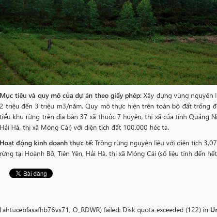
Mục tiêu và quy mô của dự án theo giấy phép:
Xây dựng vùng nguyên li
2 triệu đến 3 triệu m3/năm. Quy mô thực hiện trên toàn bộ đất trống đồ
tiểu khu rừng trên địa bàn 37 xã thuộc 7 huyện, thị xã của tỉnh Quảng N
Hải Hà, thị xã Móng Cái) với diện tích đất 100.000 héc ta.
Hoạt động kinh doanh thực tế:
Trồng rừng nguyên liệu với diện tích 3,
rừng tại Hoành Bồ, Tiên Yên, Hải Hà, thị xã Móng Cái (số liệu tính đến 
61ahtucebfasafhb76vs71, O_RDWR) failed: Disk quota exceeded (122) in
U